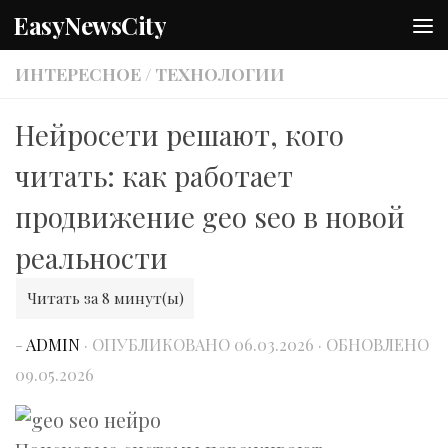
EasyNewsCity
Перейти к содержимому
ИНТЕРЕСНОЕ
/
ТЕХНОЛОГИИ
Нейросети решают, кого
читать: как работает
продвижение geo seo в новой
реальности
-
ADMIN
· ОПУБЛИКОВАНО
06.03.2026
· ОБНОВЛЕНО
09.05.2026