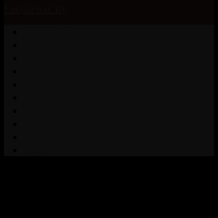
EasyNewsCity
Интересное
Лайфхаки
Образ жизни
Спорт
Технологии
Общество
В мире
Культура
Наука
Авто
Помечено:
археология