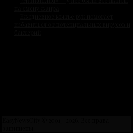
«Humankind» — у нее были все шансы
на смену жанра
Ежедневное мытье рук помогает
избавиться от потенциальных вирусов и
бактерий
Свежие статьи, полезные лайфхаки
для повседневной жизни и главные
тренды прямо сейчас. Только
востребованный контент, который
хочется читать и сохранять. Мир
полезной и трендовой информации.
EasyNewsCity © 2001 - 2026. Все права
защищены.