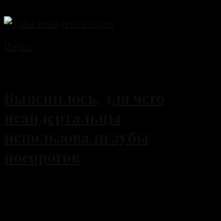
Наука
08.04.2026
Выяснилось, для чего
неандертальцы
использовали зубы
носорогов
Неандертальцы долгое время оставались в
тени более «успешных» предков
современного человека, но каждое новое