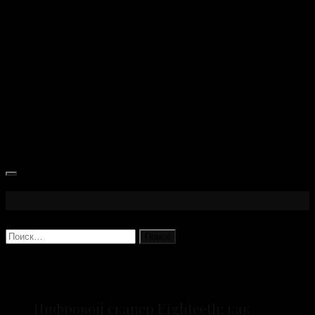
археологическое открытие заставляет
пересматривать эту точку зрения. Культура
и быт этих древних людей оказываются
сложнее, чем предполагали исследователи
еще полвека...
Найти:
Свежие записи
Цифровой сканер Eighteeth: как