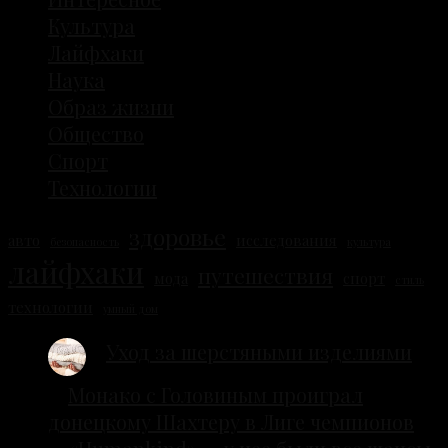
Культура
Лайфхаки
Наука
Образ жизни
Общество
Спорт
Технологии
здоровье
авто
исследования
безопасность
культура
лайфхаки
путешествия
мода
спорт
стиль
технологии
умный дом
Уход за шерстяными изделиями
Монако с Головиным проиграл
донецкому Шахтеру в Лиге чемпионов