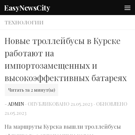
EasyNewsCity
Перейти к содержимому
ТЕХНОЛОГИИ
Новые троллейбусы в Курске
работают на
импортозамещенных и
высокоэффективных батареях
-
ADMIN
· ОПУБЛИКОВАНО
21.05.2023
· ОБНОВЛЕНО
21.05.2023
На маршруты Курска вышли троллейбусы